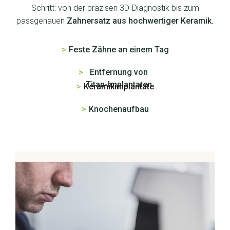
Schritt: von der präzisen 3D-Diagnostik bis zum
passgenauen
Zahnersatz aus hochwertiger Keramik.
>
Feste Zähne an einem Tag
>
Entfernung von
Titan-Implantaten
>
Keramikimplantate
>
Knochenaufbau